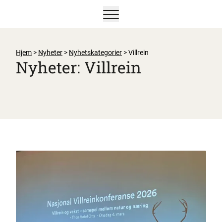
Vis/skjul hovedmeny
Hjem
>
Nyheter
>
Nyhetskategorier
>
Villrein
Nyheter: Villrein