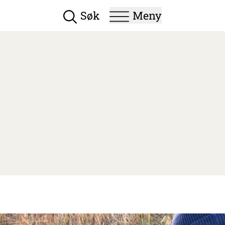
Vis/skjul hovedmeny
Søk
Meny