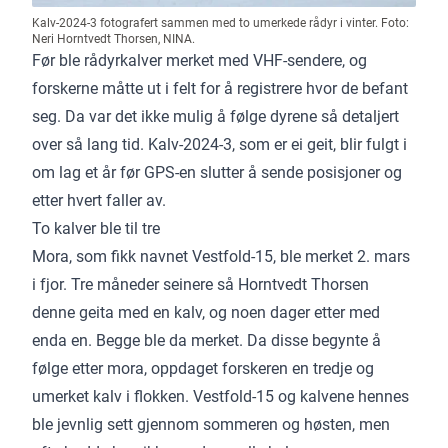
Kalv-2024-3 fotografert sammen med to umerkede rådyr i vinter. Foto:
Neri Horntvedt Thorsen, NINA.
Før ble rådyrkalver merket med VHF-sendere, og
forskerne måtte ut i felt for å registrere hvor de befant
seg. Da var det ikke mulig å følge dyrene så detaljert
over så lang tid. Kalv-2024-3, som er ei geit, blir fulgt i
om lag et år før GPS-en slutter å sende posisjoner og
etter hvert faller av.
To kalver ble til tre
Mora, som fikk navnet Vestfold-15, ble merket 2. mars
i fjor. Tre måneder seinere så Horntvedt Thorsen
denne geita med en kalv, og noen dager etter med
enda en. Begge ble da merket. Da disse begynte å
følge etter mora, oppdaget forskeren en tredje og
umerket kalv i flokken. Vestfold-15 og kalvene hennes
ble jevnlig sett gjennom sommeren og høsten, men