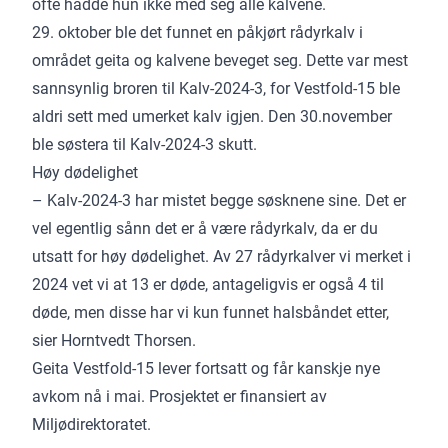
ofte hadde hun ikke med seg alle kalvene.
29. oktober ble det funnet en påkjørt rådyrkalv i
området geita og kalvene beveget seg. Dette var mest
sannsynlig broren til Kalv-2024-3, for Vestfold-15 ble
aldri sett med umerket kalv igjen. Den 30.november
ble søstera til Kalv-2024-3 skutt.
Høy dødelighet
– Kalv-2024-3 har mistet begge søsknene sine. Det er
vel egentlig sånn det er å være rådyrkalv, da er du
utsatt for høy dødelighet. Av 27 rådyrkalver vi merket i
2024 vet vi at 13 er døde, antageligvis er også 4 til
døde, men disse har vi kun funnet halsbåndet etter,
sier Horntvedt Thorsen.
Geita Vestfold-15 lever fortsatt og får kanskje nye
avkom nå i mai. Prosjektet er finansiert av
Miljødirektoratet.