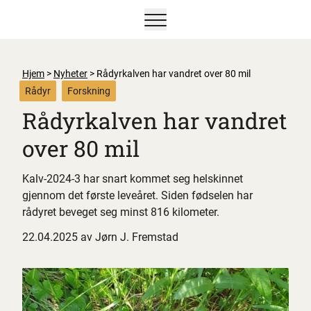
Vis/skjul hovedmeny
Hjem
>
Nyheter
>
Rådyrkalven har vandret over 80 mil
Rådyr
Forskning
Rådyrkalven har vandret
over 80 mil
Kalv-2024-3 har snart kommet seg helskinnet
gjennom det første leveåret. Siden fødselen har
rådyret beveget seg minst 816 kilometer.
22.04.2025 av Jørn J. Fremstad