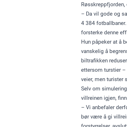
Røsskreppfjorden, ø
– Da vil gode og 
4 384 fotballbaner. 
forsterke denne eff
Hun påpeker at å be
vanskelig å begren
biltrafikken reduse
ettersom turstier –
veier, men turister
Selv om simuleringe
villreinen igjen, fi
– Vi anbefaler derf
bør være å gi villr
forstyrrelser, avslu