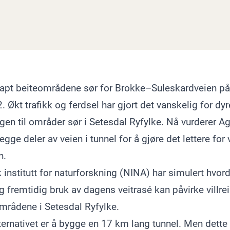
knapt beiteområdene sør for Brokke–Suleskardveien p
. Økt trafikk og ferdsel har gjort det vanskelig for dy
gen til områder sør i Setesdal Ryfylke. Nå vurderer A
e deler av veien i tunnel for å gjøre det lettere for v
n.
institutt for naturforskning (NINA) har simulert hvord
g fremtidig bruk av dagens veitrasé kan påvirke villrei
områdene i Setesdal Ryfylke.
lternativet er å bygge en 17 km lang tunnel. Men dette