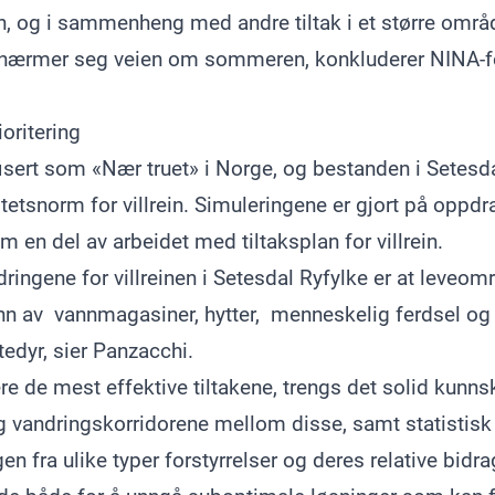
en, og i sammenheng med andre tiltak i et større områ
e nærmer seg veien om sommeren, konkluderer NINA-
ioritering
ifisert som «Nær truet» i Norge, og bestanden i Setesdal
litetsnorm for villrein. Simuleringene er gjort på oppd
n del av arbeidet med tiltaksplan for villrein.
ringene for villreinen i Setesdal Ryfylke er at leveomr
unn av vannmagasiner, hytter, menneskelig ferdsel og 
tedyr, sier Panzacchi.
ere de mest effektive tiltakene, trengs det solid kun
 vandringskorridorene mellom disse, samt statistis
n fra ulike typer forstyrrelser og deres relative bidrag