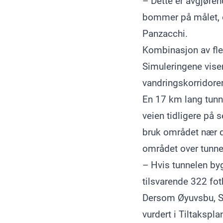
– Dette er avgjøre
bommer på målet, og
Panzacchi.
Kombinasjon av fler
Simuleringene viser
vandringskorridorer f
En 17 km lang tunnel
veien tidligere på 
bruk området nær d
området over tunnel
– Hvis tunnelen byg
tilsvarende 322 fotb
Dersom Øyuvsbu, Sto
vurdert i Tiltakspl