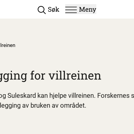
Vis/skjul hovedmeny
Søk
Meny
lreinen
ging for villreinen
 Suleskard kan hjelpe villreinen. Forskernes s
anlegging av bruken av området.