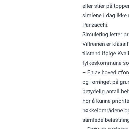
eller stier på topp
simlene i dag ikk
Panzacchi.
Simulering letter pr
Villreinen er klass
tilstand ifølge Kva
fylkeskommune som e
– En av hovedutford
og forringet på gr
betydelig antall bei
For å kunne priorit
nøkkelområdene og
samlede belastninge