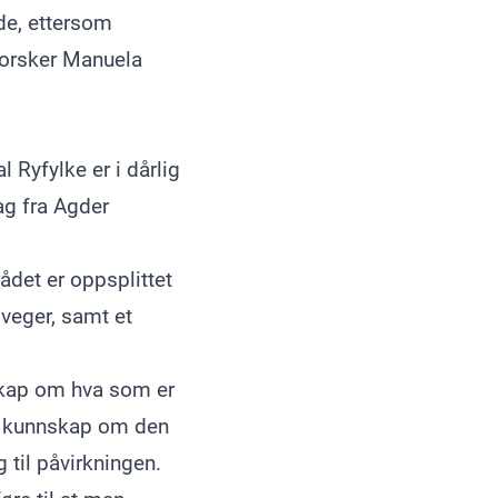
de, ettersom
forsker Manuela
 Ryfylke er i dårlig
rag fra Agder
ådet er oppsplittet
veger, samt et
nskap om hva som er
k kunnskap om den
 til påvirkningen.