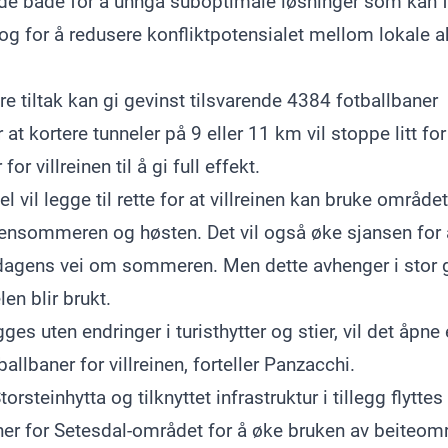
nde både for å unngå suboptimale løsninger som kan f
 for å redusere konfliktpotensialet mellom lokale ak
e tiltak kan gi gevinst tilsvarende 4384 fotballbaner
 at kortere tunneler på 9 eller 11 km vil stoppe litt f
or villreinen til å gi full effekt.
 vil legge til rette for at villreinen kan bruke området
sensommeren og høsten. Det vil også øke sjansen for at 
agens vei om sommeren. Men dette avhenger i stor 
en blir brukt.
ges uten endringer i turisthytter og stier, vil det åpn
allbaner for villreinen, forteller Panzacchi.
rsteinhytta og tilknyttet infrastruktur i tillegg flytte
aner for Setesdal-området for å øke bruken av beiteom