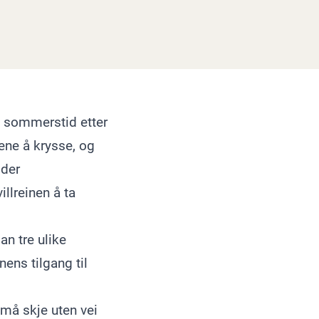
å sommerstid etter
rene å krysse, og
gder
illreinen å ta
an tre ulike
nens tilgang til
 må skje uten vei