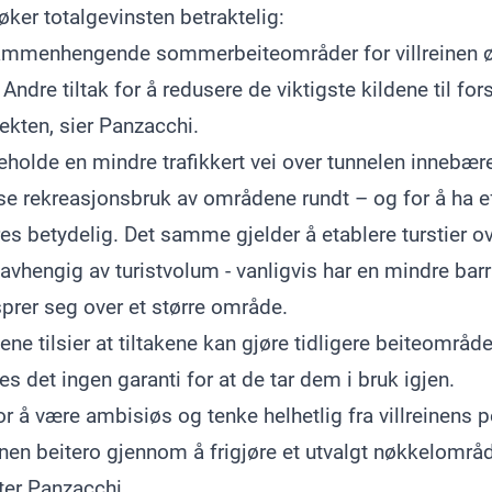
ker totalgevinsten betraktelig:
sammenhengende sommerbeiteområder for villreinen ø
Andre tiltak for å redusere de viktigste kildene til for
ekten, sier Panzacchi.
holde en mindre trafikkert vei over tunnelen innebærer
se rekreasjonsbruk av områdene rundt – og for å ha e
res betydelig. Det samme gjelder å etablere turstier ov
 avhengig av turistvolum - vanligvis har en mindre barr
 sprer seg over et større område.
ne tilsier at tiltakene kan gjøre tidligere beiteområder
nnes det ingen garanti for at de tar dem i bruk igjen.
or å være ambisiøs og tenke helhetlig fra villreinens p
einen beitero gjennom å frigjøre et utvalgt nøkkelområd
tter Panzacchi.