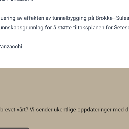
luering av effekten av tunnelbygging på Brokke–Sules
k kunnskapsgrunnlag for å støtte tiltaksplanen for Setes
Panzacchi
brevet vårt? Vi sender ukentlige oppdateringer med de