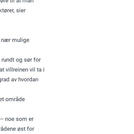
øre til at man
tører, sier
or nær mulige
 rundt og sør for
villreinen vil ta i
grad av hvordan
e et område
s – noe som er
rådene øst for