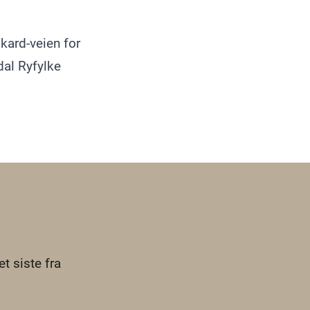
kard-veien for
dal Ryfylke
t siste fra