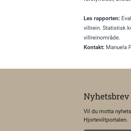
Les rapporten:
Eva
villrein. Statistis
villreinområde.
Kontakt:
Manuela 
Nyhetsbrev
Vil du motta nyhets
Hjorteviltportalen.