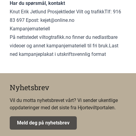
Har du spørsmål, kontakt
Knut Erik Jetlund Prosjektleder Vilt og trafikkTlf: 916
83 697 Epost: kejet@online.no
Kampanjemateriell
På nettstedet viltogtrafikk.no finner du nedlastbare
videoer og annet kampanjemateriell til fri bruk.Last
ned kampanjeplakat i utskriftsvennlig format
Nyhetsbrev
Vil du motta nyhetsbrevet vårt? Vi sender ukentlige
oppdateringer med det siste fra Hjorteviltportalen.
Meld deg på nyhetsbrev