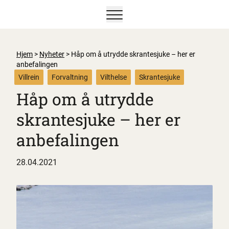
Vis/skjul hovedmeny
Hjem
>
Nyheter
>
Håp om å utrydde skrantesjuke – her er
anbefalingen
Villrein
Forvaltning
Vilthelse
Skrantesjuke
Håp om å utrydde
skrantesjuke – her er
anbefalingen
28.04.2021